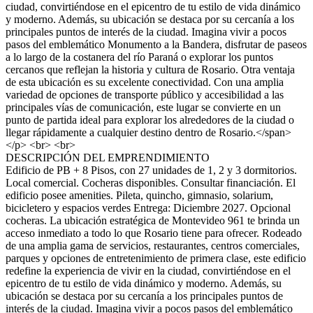
ciudad, convirtiéndose en el epicentro de tu estilo de vida dinámico
y moderno. Además, su ubicación se destaca por su cercanía a los
principales puntos de interés de la ciudad. Imagina vivir a pocos
pasos del emblemático Monumento a la Bandera, disfrutar de paseos
a lo largo de la costanera del río Paraná o explorar los puntos
cercanos que reflejan la historia y cultura de Rosario. Otra ventaja
de esta ubicación es su excelente conectividad. Con una amplia
variedad de opciones de transporte público y accesibilidad a las
principales vías de comunicación, este lugar se convierte en un
punto de partida ideal para explorar los alrededores de la ciudad o
llegar rápidamente a cualquier destino dentro de Rosario.</span>
</p> <br> <br>
DESCRIPCIÓN DEL EMPRENDIMIENTO
Edificio de PB + 8 Pisos, con 27 unidades de 1, 2 y 3 dormitorios.
Local comercial. Cocheras disponibles. Consultar financiación. El
edificio posee amenities. Pileta, quincho, gimnasio, solarium,
bicicletero y espacios verdes Entrega: Diciembre 2027. Opcional
cocheras. La ubicación estratégica de Montevideo 961 te brinda un
acceso inmediato a todo lo que Rosario tiene para ofrecer. Rodeado
de una amplia gama de servicios, restaurantes, centros comerciales,
parques y opciones de entretenimiento de primera clase, este edificio
redefine la experiencia de vivir en la ciudad, convirtiéndose en el
epicentro de tu estilo de vida dinámico y moderno. Además, su
ubicación se destaca por su cercanía a los principales puntos de
interés de la ciudad. Imagina vivir a pocos pasos del emblemático