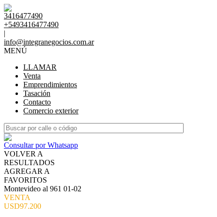
3416477490
+5493416477490
|
info@integranegocios.com.ar
MENÚ
LLAMAR
Venta
Emprendimientos
Tasación
Contacto
Comercio exterior
Consultar por Whatsapp
VOLVER A
RESULTADOS
AGREGAR A
FAVORITOS
Montevideo al 961 01-02
VENTA
USD97.200