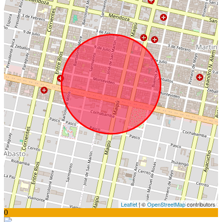
Leaflet
| ©
OpenStreetMap
contributors
0