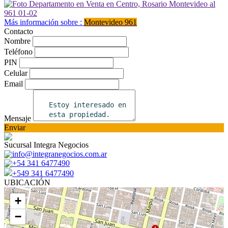
Más información sobre :
Montevideo 961
Contacto
Nombre
Teléfono
PIN
Celular
Email
Mensaje
Enviar
Sucursal Integra Negocios
info@integranegocios.com.ar
+54 341 6477490
+549 341 6477490
UBICACIÓN
+
−