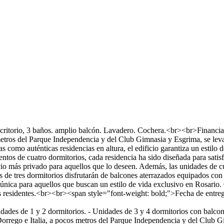
scritorio, 3 baños. amplio balcón. Lavadero. Cochera.<br><br>Financi
 metros del Parque Independencia y del Club Gimnasia y Esgrima, se leva
como auténticas residencias en altura, el edificio garantiza un estilo d
os de cuatro dormitorios, cada residencia ha sido diseñada para satisf
io más privado para aquellos que lo deseen. Además, las unidades de c
e tres dormitorios disfrutarán de balcones aterrazados equipados con pi
d única para aquellos que buscan un estilo de vida exclusivo en Rosari
a sus residentes.<br><br><span style="font-weight: bold;">Fecha de en
dades de 1 y 2 dormitorios. - Unidades de 3 y 4 dormitorios con balcone
Dorrego e Italia, a pocos metros del Parque Independencia y del Club Gi