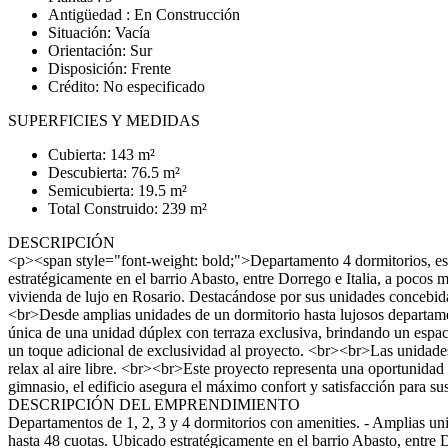
Antigüedad : En Construcción
Situación: Vacía
Orientación: Sur
Disposición: Frente
Crédito: No especificado
SUPERFICIES Y MEDIDAS
Cubierta: 143 m²
Descubierta: 76.5 m²
Semicubierta: 19.5 m²
Total Construido: 239 m²
DESCRIPCIÓN
<p><span style="font-weight: bold;">Departamento 4 dormitorios, e
estratégicamente en el barrio Abasto, entre Dorrego e Italia, a pocos
vivienda de lujo en Rosario. Destacándose por sus unidades concebidas 
<br>Desde amplias unidades de un dormitorio hasta lujosos departament
única de una unidad dúplex con terraza exclusiva, brindando un espac
un toque adicional de exclusividad al proyecto. <br><br>Las unidades d
relax al aire libre. <br><br>Este proyecto representa una oportunida
gimnasio, el edificio asegura el máximo confort y satisfacción par
DESCRIPCIÓN DEL EMPRENDIMIENTO
Departamentos de 1, 2, 3 y 4 dormitorios con amenities. - Amplias uni
hasta 48 cuotas. Ubicado estratégicamente en el barrio Abasto, entre 