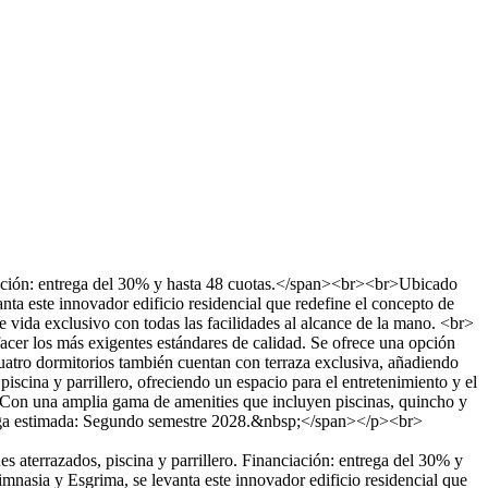
ación: entrega del 30% y hasta 48 cuotas.</span><br><br>Ubicado
nta este innovador edificio residencial que redefine el concepto de
e vida exclusivo con todas las facilidades al alcance de la mano. <br>
acer los más exigentes estándares de calidad. Se ofrece una opción
uatro dormitorios también cuentan con terraza exclusiva, añadiendo
scina y parrillero, ofreciendo un espacio para el entretenimiento y el
o. Con una amplia gama de amenities que incluyen piscinas, quincho y
trega estimada: Segundo semestre 2028.&nbsp;</span></p><br>
s aterrazados, piscina y parrillero. Financiación: entrega del 30% y
mnasia y Esgrima, se levanta este innovador edificio residencial que