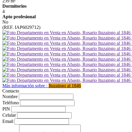
239 m²
Dormitorios
4
Apto profesional
No
(REF. IAP6029712)
Más información sobre :
Ituzaingo al 1846
Contacto
Nombre
Teléfono
PIN
Celular
Email