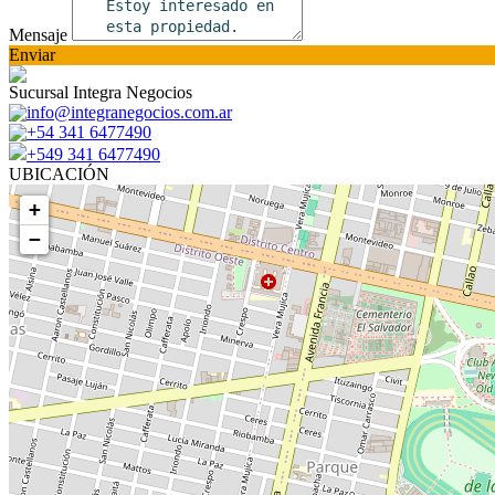
Mensaje
Enviar
Sucursal Integra Negocios
info@integranegocios.com.ar
+54 341 6477490
+549 341 6477490
UBICACIÓN
+
−