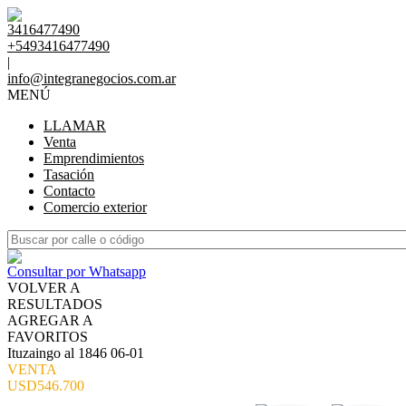
3416477490
+5493416477490
|
info@integranegocios.com.ar
MENÚ
LLAMAR
Venta
Emprendimientos
Tasación
Contacto
Comercio exterior
Consultar por Whatsapp
VOLVER A
RESULTADOS
AGREGAR A
FAVORITOS
Ituzaingo al 1846 06-01
VENTA
USD546.700