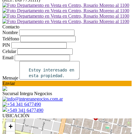
Contacto
Nombre
Teléfono
PIN
Celular
Email
Mensaje
Enviar
Sucursal Integra Negocios
info@integranegocios.com.ar
+54 341 6477490
+549 341 6477490
UBICACIÓN
+