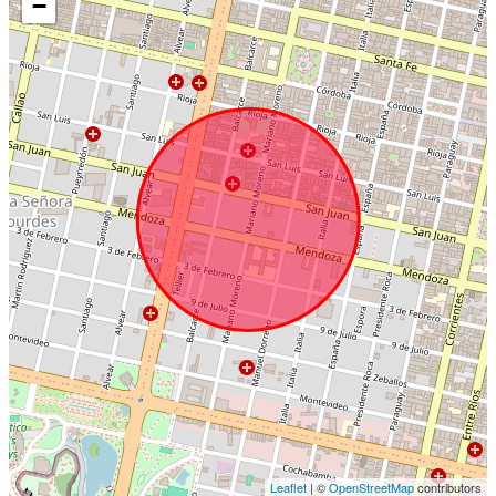
−
Leaflet
| ©
OpenStreetMap
contributors