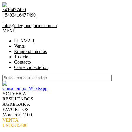
3416477490
+5493416477490
|
info@integranegocios.com.ar
MENÚ
LLAMAR
Venta
Emprendimientos
Tasación
Contacto
Comercio exterior
Consultar por Whatsapp
VOLVER A
RESULTADOS
AGREGAR A
FAVORITOS
Moreno al 1100
VENTA
USD270.000