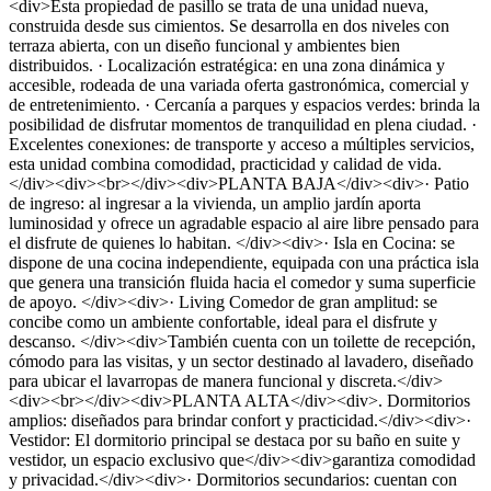
<div>Esta propiedad de pasillo se trata de una unidad nueva,
construida desde sus cimientos. Se desarrolla en dos niveles con
terraza abierta, con un diseño funcional y ambientes bien
distribuidos. · Localización estratégica: en una zona dinámica y
accesible, rodeada de una variada oferta gastronómica, comercial y
de entretenimiento. · Cercanía a parques y espacios verdes: brinda la
posibilidad de disfrutar momentos de tranquilidad en plena ciudad. ·
Excelentes conexiones: de transporte y acceso a múltiples servicios,
esta unidad combina comodidad, practicidad y calidad de vida.
</div><div><br></div><div>PLANTA BAJA</div><div>· Patio
de ingreso: al ingresar a la vivienda, un amplio jardín aporta
luminosidad y ofrece un agradable espacio al aire libre pensado para
el disfrute de quienes lo habitan. </div><div>· Isla en Cocina: se
dispone de una cocina independiente, equipada con una práctica isla
que genera una transición fluida hacia el comedor y suma superficie
de apoyo. </div><div>· Living Comedor de gran amplitud: se
concibe como un ambiente confortable, ideal para el disfrute y
descanso. </div><div>También cuenta con un toilette de recepción,
cómodo para las visitas, y un sector destinado al lavadero, diseñado
para ubicar el lavarropas de manera funcional y discreta.</div>
<div><br></div><div>PLANTA ALTA</div><div>. Dormitorios
amplios: diseñados para brindar confort y practicidad.</div><div>·
Vestidor: El dormitorio principal se destaca por su baño en suite y
vestidor, un espacio exclusivo que</div><div>garantiza comodidad
y privacidad.</div><div>· Dormitorios secundarios: cuentan con