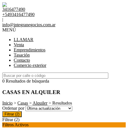
3416477490
+5493416477490
|
info@integranegocios.com.ar
MENÚ
LLAMAR
Venta
Emprendimientos
Tasación
Contacto
Comercio exterior
0 Resultados de búsqueda
CASAS EN ALQUILER
Inicio
>
Casas
>
Alquiler
> Resultados
Ordenar por
Filtrar
(2)
Filtrar
(2)
Filtros Activos